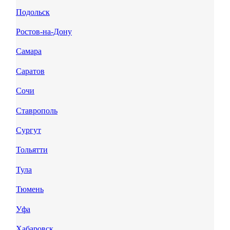
Подольск
Ростов-на-Дону
Самара
Саратов
Сочи
Ставрополь
Сургут
Тольятти
Тула
Тюмень
Уфа
Хабаровск