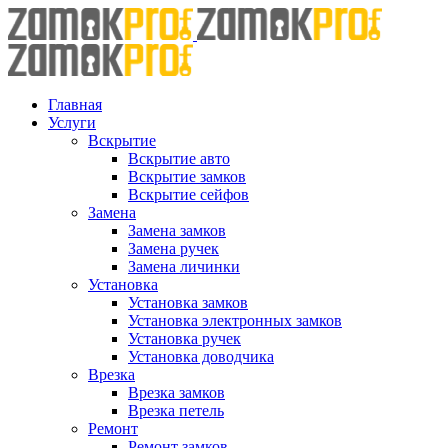
Skip
to
content
Главная
Услуги
Вскрытие
Вскрытие авто
Вскрытие замков
Вскрытие сейфов
Замена
Замена замков
Замена ручек
Замена личинки
Установка
Установка замков
Установка электронных замков
Установка ручек
Установка доводчика
Врезка
Врезка замков
Врезка петель
Ремонт
Ремонт замков