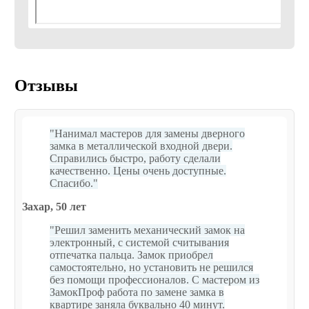
For privacy reasons YouTube needs your permission to be load
I Accept
Отзывы
Нанимал мастеров для замены дверного
замка в металлической входной двери.
Справились быстро, работу сделали
качественно. Цены очень доступные.
Спасибо.
Захар, 50 лет
Решил заменить механический замок на
электронный, с системой считывания
отпечатка пальца. Замок приобрел
самостоятельно, но установить не решился
без помощи профессионалов. С мастером из
ЗамокПроф работа по замене замка в
квартире заняла буквально 40 минут.