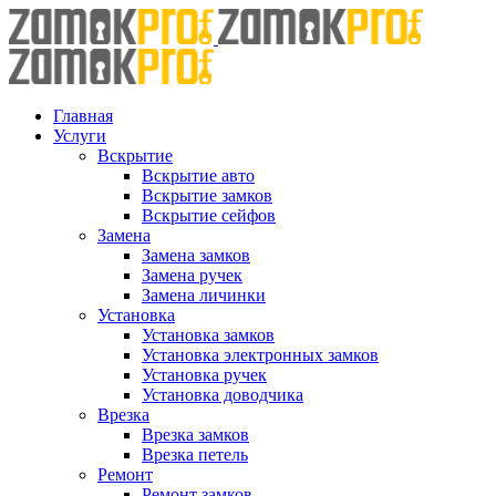
Skip
to
content
Главная
Услуги
Вскрытие
Вскрытие авто
Вскрытие замков
Вскрытие сейфов
Замена
Замена замков
Замена ручек
Замена личинки
Установка
Установка замков
Установка электронных замков
Установка ручек
Установка доводчика
Врезка
Врезка замков
Врезка петель
Ремонт
Ремонт замков